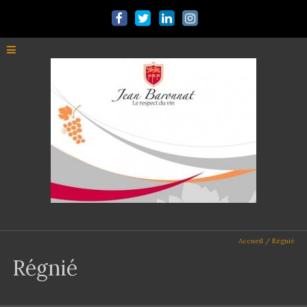
Accueil
/
Régnié
Régnié